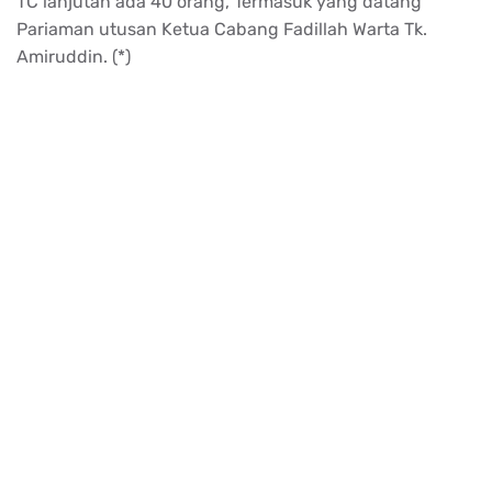
TC
lanjutan
ada
40 orang,
Termasuk
yang
datang
Pariaman
utusan
Ketua
Cabang
Fadillah
Warta Tk.
Amiruddin
. (*)