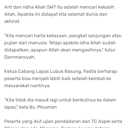
Arti
dari
ridha
Allah SWT
itu
adalah
mencari
kekasih
Allah.
Apabila
ini
didapat
kita
selamat
dunia dan
akhirat
.
"Kita
mencari
harta
kekayaan
,
pangkat
sanjungan
atau
pujian
dari
manusia
.
Tetapi
apabila
idha
Allah
sudah
didapatkan
,
apapun
Allah
akan
mengasihnya
,"
tutur
Darnmansyah.
Ketua
Cabang
Lapas
Lubuk
Basung, Fadila
berharap
peserta
bisa
menjadi
lebih
baik
setelah
kembali
ke
masyarakat
nantinya
.
"Kita
tidak
dia
masuk
lagi
untuk
berikutnya
ke
dalam
lapas
," kata By.
Pilusman
Peserta
yang
ikut
ujian
pendadaran
dan TC
Aspel
serta