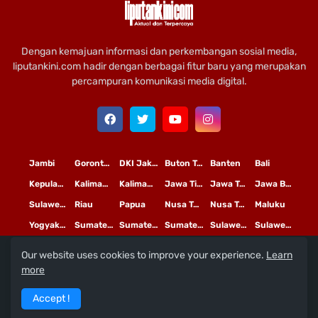
Dengan kemajuan informasi dan perkembangan sosial media,
liputankini.com hadir dengan berbagai fitur baru yang merupakan
percampuran komunikasi media digital.
Jambi
Gorontalo
DKI Jakarta
Buton Tengah
Banten
Bali
Kepulauan Riau
Kalimantan Timur
Kalimantan Tengah
Jawa Timur
Jawa Tengah
Jawa Barat
Sulawesi Selatan
Riau
Papua
Nusa Tenggara Timur
Nusa Tenggara Barat
Maluku
Yogyakarta
Sumatera Utara
Sumatera Selatan
Sumatera Barat
Sulawesi Utara
Sulawesi Tengah
Our website uses cookies to improve your experience.
Learn
L
©
Copyright
2020 PT
iputan Kini Mediatama
more
Redaksi
Pedoman Media Siber
Terms and Conditions
Accept !
Privacy Policy
Tentang Kami