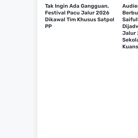
Tak Ingin Ada Gangguan,
Audie
Festival Pacu Jalur 2026
Berbu
Dikawal Tim Khusus Satpol
Saiful
PP
Dijad
Jalur
Sekol
Kuans