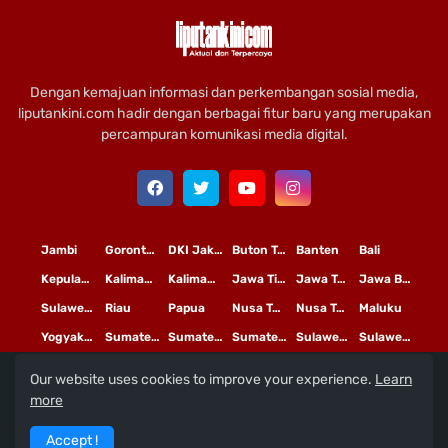
Dengan kemajuan informasi dan perkembangan sosial media,
liputankini.com hadir dengan berbagai fitur baru yang merupakan
percampuran komunikasi media digital.
Jambi
Gorontalo
DKI Jakarta
Buton Tengah
Banten
Bali
Kepulauan Riau
Kalimantan Timur
Kalimantan Tengah
Jawa Timur
Jawa Tengah
Jawa Barat
Sulawesi Selatan
Riau
Papua
Nusa Tenggara Timur
Nusa Tenggara Barat
Maluku
Yogyakarta
Sumatera Utara
Sumatera Selatan
Sumatera Barat
Sulawesi Utara
Sulawesi Tengah
Our website uses cookies to improve your experience.
Learn
L
©
Copyright
2020 PT
iputan Kini Mediatama
more
Redaksi
Pedoman Media Siber
Terms and Conditions
Accept !