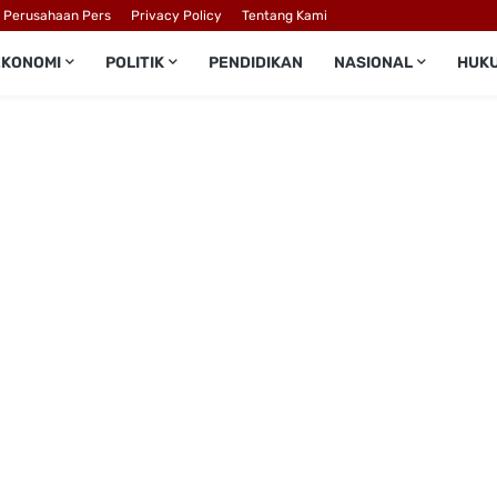
l Perusahaan Pers
Privacy Policy
Tentang Kami
EKONOMI
POLITIK
PENDIDIKAN
NASIONAL
HUK