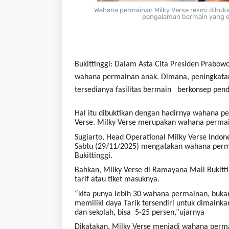
Wahana permainan Milky Verse resmi dibuka
pengalaman bermain yang ed
Bukittinggi: Dalam Asta Cita Presiden Prabow
wahana permainan anak. Dimana, peningkat
tersedianya fasilitas bermain berkonsep pendi
Hal itu dibuktikan dengan hadirnya wahana pe
Verse. Milky Verse merupakan wahana permai
Sugiarto, Head Operational Milky Verse Indon
Sabtu (29/11/2025) mengatakan wahana permai
Bukittinggi.
Bahkan, Milky Verse di Ramayana Mall Bukitt
tarif atau tiket masuknya.
“kita punya lebih 30 wahana permainan, bukan
memiliki daya Tarik tersendiri untuk dimainka
dan sekolah, bisa 5-25 persen,”ujarnya
Dikatakan, Milky Verse menjadi wahana permain