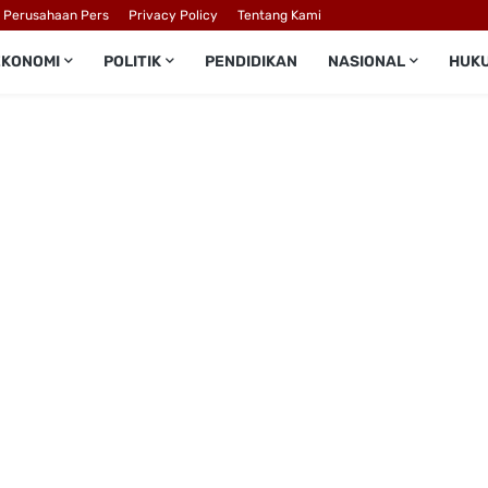
l Perusahaan Pers
Privacy Policy
Tentang Kami
EKONOMI
POLITIK
PENDIDIKAN
NASIONAL
HUK