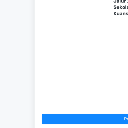
Jalur
Sekol
Kuans
P