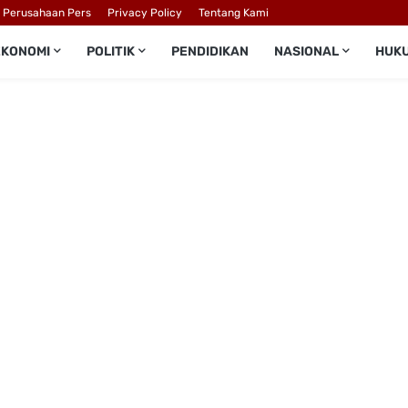
l Perusahaan Pers
Privacy Policy
Tentang Kami
EKONOMI
POLITIK
PENDIDIKAN
NASIONAL
HUK