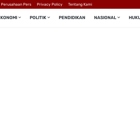
l Perusahaan Pers
Privacy Policy
Tentang Kami
EKONOMI
POLITIK
PENDIDIKAN
NASIONAL
HUK