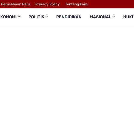
l Perusahaan Pers
Privacy Policy
Tentang Kami
EKONOMI
POLITIK
PENDIDIKAN
NASIONAL
HUK