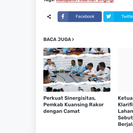
Facebook
Twitte
BACA JUGA
Perkuat Sinergisitas,
Ketua
Pemkab Kuansing Rakor
Klarif
dengan Camat
Lahan
Sebut
Berja