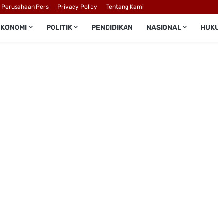
l Perusahaan Pers
Privacy Policy
Tentang Kami
EKONOMI
POLITIK
PENDIDIKAN
NASIONAL
HUK