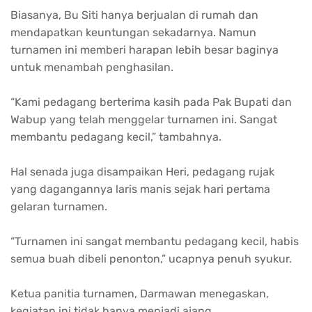
Biasanya
, Bu Siti
hanya
berjualan
di
rumah
dan
mendapatkan
keuntungan
sekadarnya
.
Namun
turnamen
ini
memberi
harapan
lebih
besar
baginya
untuk
menambah
penghasilan
.
“Kami
pedagang
berterima
kasih
pada Pak
Bupati
dan
Wabup
yang
telah
menggelar
turnamen
ini
. Sangat
membantu
pedagang
kecil
,”
tambahnya
.
Hal
senada
juga
disampaikan
Heri
,
pedagang
rujak
yang
dagangannya
laris
manis
sejak
hari
pertama
gelaran
turnamen
.
“
Turnamen
ini
sangat
membantu
pedagang
kecil
,
habis
semua
buah
dibeli
penonton
,”
ucapnya
penuh
syukur
.
Ketua
panitia
turnamen
,
Darmawan
menegaskan
,
kegiatan
ini
tidak
hanya
menjadi
ajang