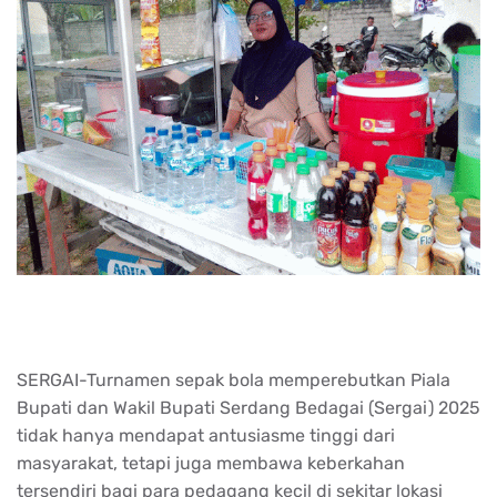
SERGAI-
Turnamen
sepak
bola
memperebutkan
Piala
Bupati
dan Wakil
Bupati
Serdang
Bedagai
(
Sergai
) 2025
tidak
hanya
mendapat
antusiasme
tinggi
dari
masyarakat
,
tetapi
juga
membawa
keberkahan
tersendiri
bagi
para
pedagang
kecil
di
sekitar
lokasi