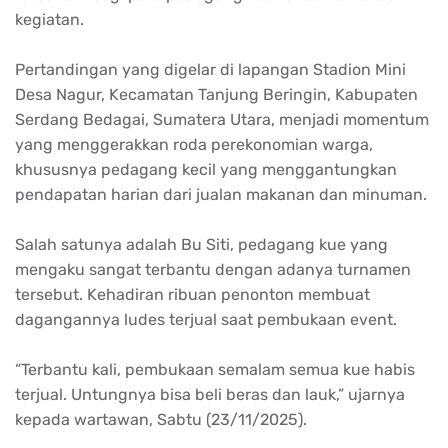
kegiatan
.
Pertandingan
yang
digelar
di
lapangan
Stadion Mini
Desa
Nagur
,
Kecamatan
Tanjung
Beringin
,
Kabupaten
Serdang
Bedagai
, Sumatera Utara,
menjadi
momentum
yang
menggerakkan
roda
perekonomian
warga
,
khususnya
pedagang
kecil
yang
menggantungkan
pendapatan
harian
dari
jualan
makanan
dan
minuman
.
Salah
satunya
adalah
Bu Siti,
pedagang
kue
yang
mengaku
sangat
terbantu
dengan
adanya
turnamen
tersebut
.
Kehadiran
ribuan
penonton
membuat
dagangannya
ludes
terjual
saat
pembukaan
event.
“
Terbantu
kali,
pembukaan
semalam
semua
kue
habis
terjual
.
Untungnya
bisa
beli
beras
dan
lauk
,”
ujarnya
kepada
wartawan
,
Sabtu
(23/11/2025).