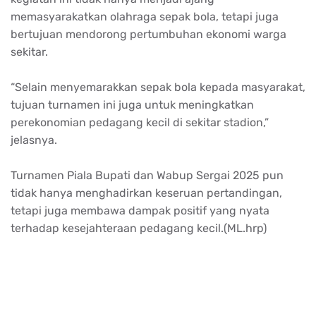
memasyarakatkan
olahraga
sepak
bola,
tetapi
juga
bertujuan
mendorong
pertumbuhan
ekonomi
warga
sekitar
.
“
Selain
menyemarakkan
sepak
bola
kepada
masyarakat
,
tujuan
turnamen
ini
juga
untuk
meningkatkan
perekonomian
pedagang
kecil
di
sekitar
stadion
,”
jelasnya
.
Turnamen
Piala
Bupati
dan
Wabup
Sergai
2025 pun
tidak
hanya
menghadirkan
keseruan
pertandingan
,
tetapi
juga
membawa
dampak
positif
yang
nyata
terhadap
kesejahteraan
pedagang
kecil
.(
ML.hrp
)