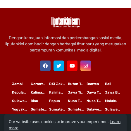
Dengan kemajuan informasi dan perkembangan sosial media,
liputankini.com hadir dengan berbagai fitur baru yang merupakan
percampuran komunikasi media digital.
Jambi
Gorontalo
DKI Jakarta
Buton Tengah
Banten
Bali
Kepulauan Riau
Kalimantan Timur
Kalimantan Tengah
Jawa Timur
Jawa Tengah
Jawa Barat
Sulawesi Selatan
Riau
Papua
Nusa Tenggara Timur
Nusa Tenggara Barat
Maluku
Yogyakarta
Sumatera Utara
Sumatera Selatan
Sumatera Barat
Sulawesi Utara
Sulawesi Tengah
Our website uses cookies to improve your experience.
Learn
L
©
Copyright
2020 PT
iputan Kini Mediatama
more