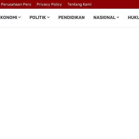
l Perusahaan Pers
Privacy Policy
Tentang Kami
EKONOMI
POLITIK
PENDIDIKAN
NASIONAL
HUK