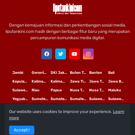
Dengan kemajuan informasi dan perkembangan sosial media,
liputankini.com hadir dengan berbagai fitur baru yang merupakan
percampuran komunikasi media digital.
Jambi
Gorontalo
DKI Jakarta
Buton Tengah
Banten
Bali
Kepulauan Riau
Kalimantan Timur
Kalimantan Tengah
Jawa Timur
Jawa Tengah
Jawa Barat
Sulawesi Selatan
Riau
Papua
Nusa Tenggara Timur
Nusa Tenggara Barat
Maluku
Yogyakarta
Sumatera Utara
Sumatera Selatan
Sumatera Barat
Sulawesi Utara
Sulawesi Tengah
Our website uses cookies to improve your experience.
Learn
L
©
Copyright
2020 PT
iputan Kini Mediatama
more
Redaksi
Pedoman Media Siber
Terms and Conditions
Accept !
Privacy Policy
Tentang Kami