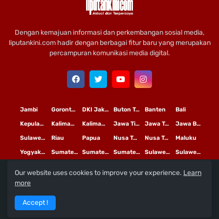
Dengan kemajuan informasi dan perkembangan sosial media,
liputankini.com hadir dengan berbagai fitur baru yang merupakan
percampuran komunikasi media digital.
Jambi
Gorontalo
DKI Jakarta
Buton Tengah
Banten
Bali
Kepulauan Riau
Kalimantan Timur
Kalimantan Tengah
Jawa Timur
Jawa Tengah
Jawa Barat
Sulawesi Selatan
Riau
Papua
Nusa Tenggara Timur
Nusa Tenggara Barat
Maluku
Yogyakarta
Sumatera Utara
Sumatera Selatan
Sumatera Barat
Sulawesi Utara
Sulawesi Tengah
Our website uses cookies to improve your experience.
Learn
L
©
Copyright
2020 PT
iputan Kini Mediatama
more
Redaksi
Pedoman Media Siber
Terms and Conditions
Accept !
Privacy Policy
Tentang Kami