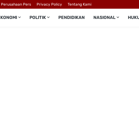
l Perusahaan Pers
Privacy Policy
Tentang Kami
EKONOMI
POLITIK
PENDIDIKAN
NASIONAL
HUK