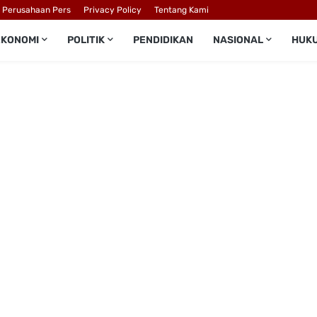
l Perusahaan Pers
Privacy Policy
Tentang Kami
EKONOMI
POLITIK
PENDIDIKAN
NASIONAL
HUK