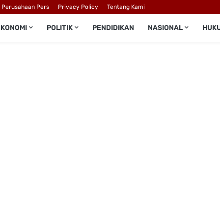
l Perusahaan Pers
Privacy Policy
Tentang Kami
EKONOMI
POLITIK
PENDIDIKAN
NASIONAL
HUK