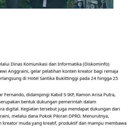
elalui Dinas Komunikasi dan Informatika (Diskominfo) 
i Anggraini, gelar pelatihan konten kreator bagi remaja 
langsung di Hotel Santika Bukittinggi pada 24 hingga 25 
ar Fernando, didampingi Kabid S-IKP, Ramon Arisa Putra, 
 merupakan bentuk dukungan pemerintah dalam 
a digital. Kegiatan tersebut juga mendapat dukungan dari 
aini, melalui dana Pokok Pikiran DPRD. Menurutnya, 
n kreator muda yang kreatif, produktif dan mampu membawa 