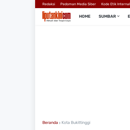
Redaksi
Pedoman Media Siber
Kode Etik Interna
HOME
SUMBAR
Beranda
Kota Bukittinggi