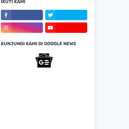
IKUTI KAMI
KUNJUNGI KAMI DI GOOGLE NEWS