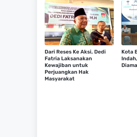
Dari Reses Ke Aksi, Dedi
Kota B
Fatria Laksanakan
Indah
Kewajiban untuk
Diama
Perjuangkan Hak
Masyarakat