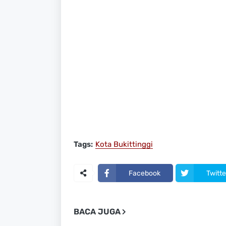
Tags:
Kota Bukittinggi
Facebook
Twitte
BACA JUGA