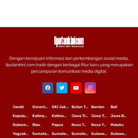
Dengan kemajuan informasi dan perkembangan sosial media,
liputankini.com hadir dengan berbagai fitur baru yang merupakan
percampuran komunikasi media digital.
Jambi
Gorontalo
DKI Jakarta
Buton Tengah
Banten
Bali
Kepulauan Riau
Kalimantan Timur
Kalimantan Tengah
Jawa Timur
Jawa Tengah
Jawa Barat
Sulawesi Selatan
Riau
Papua
Nusa Tenggara Timur
Nusa Tenggara Barat
Maluku
Yogyakarta
Sumatera Utara
Sumatera Selatan
Sumatera Barat
Sulawesi Utara
Sulawesi Tengah