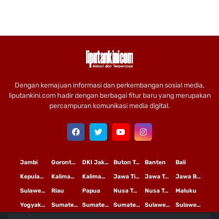
Dengan kemajuan informasi dan perkembangan sosial media,
liputankini.com hadir dengan berbagai fitur baru yang merupakan
percampuran komunikasi media digital.
Jambi
Gorontalo
DKI Jakarta
Buton Tengah
Banten
Bali
Kepulauan Riau
Kalimantan Timur
Kalimantan Tengah
Jawa Timur
Jawa Tengah
Jawa Barat
Sulawesi Selatan
Riau
Papua
Nusa Tenggara Timur
Nusa Tenggara Barat
Maluku
Yogyakarta
Sumatera Utara
Sumatera Selatan
Sumatera Barat
Sulawesi Utara
Sulawesi Tengah