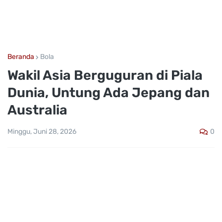
Beranda
Bola
Wakil Asia Berguguran di Piala
Dunia, Untung Ada Jepang dan
Australia
0
Minggu, Juni 28, 2026