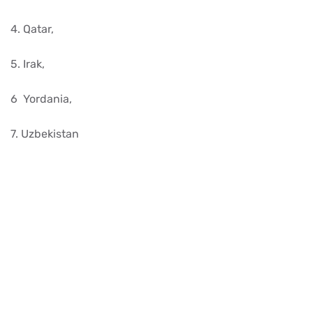
4. Qatar,
5. Irak,
6 Yordania,
7. Uzbekistan