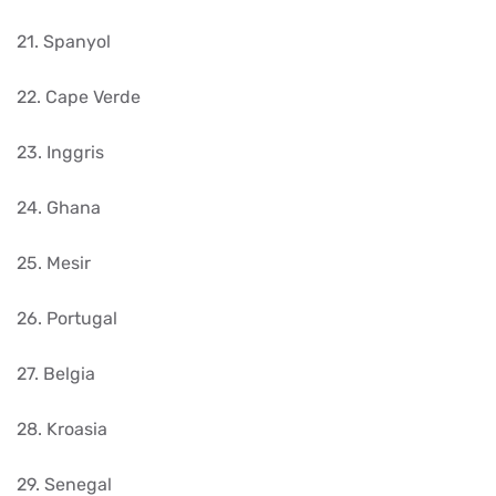
21. Spanyol
22. Cape Verde
23. Inggris
24. Ghana
25. Mesir
26. Portugal
27. Belgia
28. Kroasia
29. Senegal