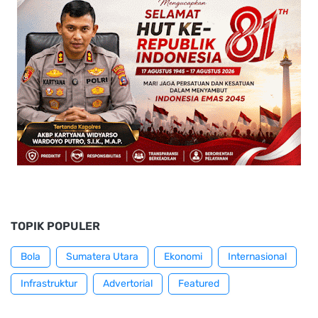
TOPIK POPULER
Bola
Sumatera Utara
Ekonomi
Internasional
Infrastruktur
Advertorial
Featured