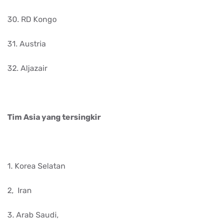
30. RD Kongo
31. Austria
32. Aljazair
Tim Asia yang tersingkir
1. Korea Selatan
2, Iran
3. Arab Saudi,