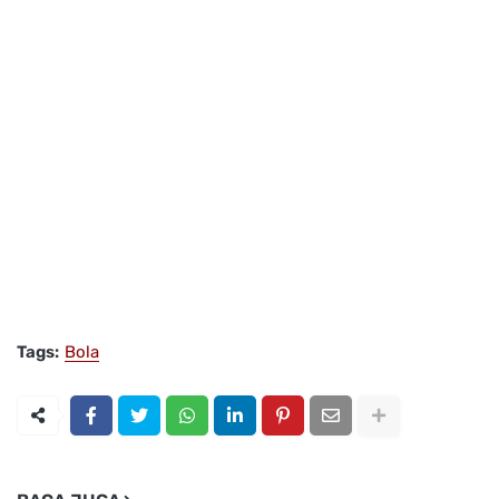
Tags:
Bola