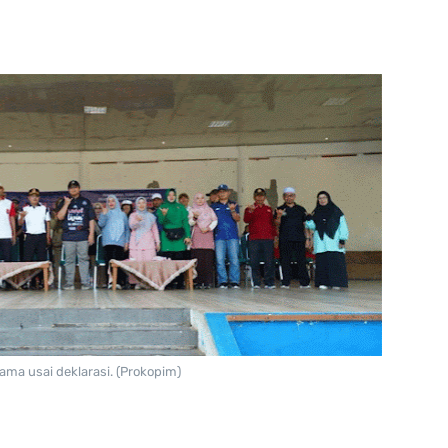
ama usai deklarasi. (Prokopim)