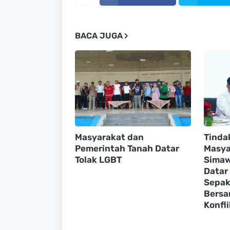
BACA JUGA
Masyarakat dan
Tinda
Pemerintah Tanah Datar
Masya
Tolak LGBT
Simaw
Datar
Sepak
Bersa
Konfl