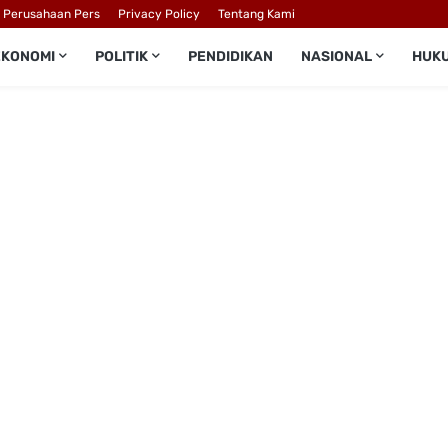
l Perusahaan Pers
Privacy Policy
Tentang Kami
EKONOMI
POLITIK
PENDIDIKAN
NASIONAL
HUK