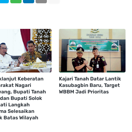
klanjut Keberatan
Kajari Tanah Datar Lantik
rakat Nagari
Kasubagbin Baru, Target
ang, Bupati Tanah
WBBM Jadi Prioritas
 dan Bupati Solok
ati Langkah
ma Selesaikan
ik Batas Wilayah