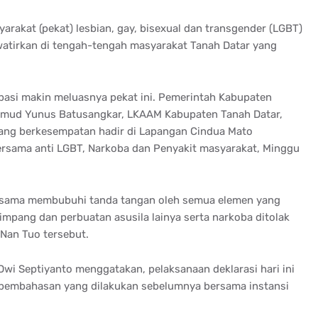
yarakat (pekat) lesbian, gay, bisexual dan transgender (LGBT)
tirkan di tengah-tengah masyarakat Tanah Datar yang
asi makin meluasnya pekat ini. Pemerintah Kabupaten
hmud Yunus Batusangkar, LKAAM Kabupaten Tanah Datar,
yang berkesempatan hadir di Lapangan Cindua Mato
rsama anti LGBT, Narkoba dan Penyakit masyarakat, Minggu
ersama membubuhi tanda tangan oleh semua elemen yang
impang dan perbuatan asusila lainya serta narkoba ditolak
 Nan Tuo tersebut.
Dwi Septiyanto menggatakan, pelaksanaan deklarasi hari ini
n pembahasan yang dilakukan sebelumnya bersama instansi