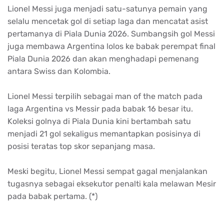
Lionel Messi juga menjadi satu-satunya pemain yang
selalu mencetak gol di setiap laga dan mencatat asist
pertamanya di Piala Dunia 2026. Sumbangsih gol Messi
juga membawa Argentina lolos ke babak perempat final
Piala Dunia 2026 dan akan menghadapi pemenang
antara Swiss dan Kolombia.
Lionel Messi terpilih sebagai man of the match pada
laga Argentina vs Messir pada babak 16 besar itu.
Koleksi golnya di Piala Dunia kini bertambah satu
menjadi 21 gol sekaligus memantapkan posisinya di
posisi teratas top skor sepanjang masa.
Meski begitu, Lionel Messi sempat gagal menjalankan
tugasnya sebagai eksekutor penalti kala melawan Mesir
pada babak pertama. (*)