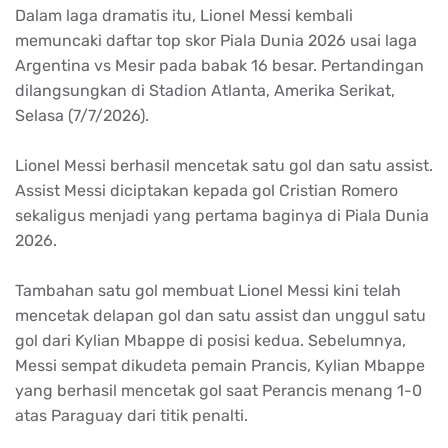
Dalam laga dramatis itu, Lionel Messi kembali
memuncaki daftar top skor Piala Dunia 2026 usai laga
Argentina vs Mesir pada babak 16 besar. Pertandingan
dilangsungkan di Stadion Atlanta, Amerika Serikat,
Selasa (7/7/2026).
Lionel Messi berhasil mencetak satu gol dan satu assist.
Assist Messi diciptakan kepada gol Cristian Romero
sekaligus menjadi yang pertama baginya di Piala Dunia
2026.
Tambahan satu gol membuat Lionel Messi kini telah
mencetak delapan gol dan satu assist dan unggul satu
gol dari Kylian Mbappe di posisi kedua. Sebelumnya,
Messi sempat dikudeta pemain Prancis, Kylian Mbappe
yang berhasil mencetak gol saat Perancis menang 1-0
atas Paraguay dari titik penalti.