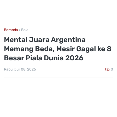
Beranda
Bola
Mental Juara Argentina
Memang Beda, Mesir Gagal ke 8
Besar Piala Dunia 2026
0
Rabu, Juli 08, 2026