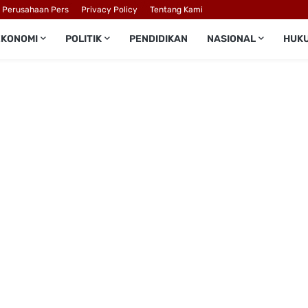
l Perusahaan Pers
Privacy Policy
Tentang Kami
EKONOMI
POLITIK
PENDIDIKAN
NASIONAL
HUK