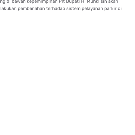
ing di bawah kepemimpinan Plt Bupati H. Muhklisin akan
lakukan pembenahan terhadap sistem pelayanan parkir di