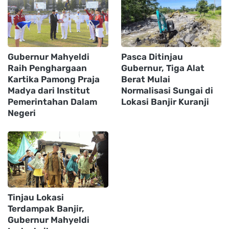
Gubernur Mahyeldi
Pasca Ditinjau
Raih Penghargaan
Gubernur, Tiga Alat
Kartika Pamong Praja
Berat Mulai
Madya dari Institut
Normalisasi Sungai di
Pemerintahan Dalam
Lokasi Banjir Kuranji
Negeri
Tinjau Lokasi
Terdampak Banjir,
Gubernur Mahyeldi