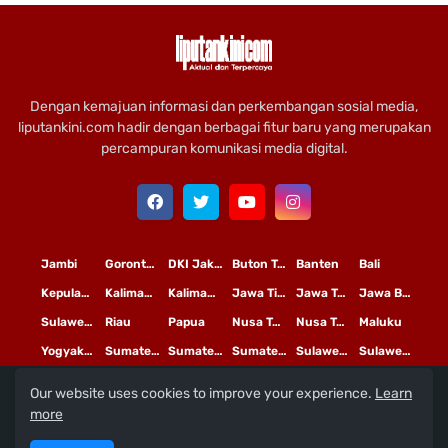
Dengan kemajuan informasi dan perkembangan sosial media,
liputankini.com hadir dengan berbagai fitur baru yang merupakan
percampuran komunikasi media digital.
Jambi
Gorontalo
DKI Jakarta
Buton Tengah
Banten
Bali
Kepulauan Riau
Kalimantan Timur
Kalimantan Tengah
Jawa Timur
Jawa Tengah
Jawa Barat
Sulawesi Selatan
Riau
Papua
Nusa Tenggara Timur
Nusa Tenggara Barat
Maluku
Yogyakarta
Sumatera Utara
Sumatera Selatan
Sumatera Barat
Sulawesi Utara
Sulawesi Tengah
Our website uses cookies to improve your experience.
Learn
L
©
Copyright
2020 PT
iputan Kini Mediatama
more
Redaksi
Pedoman Media Siber
Terms and Conditions