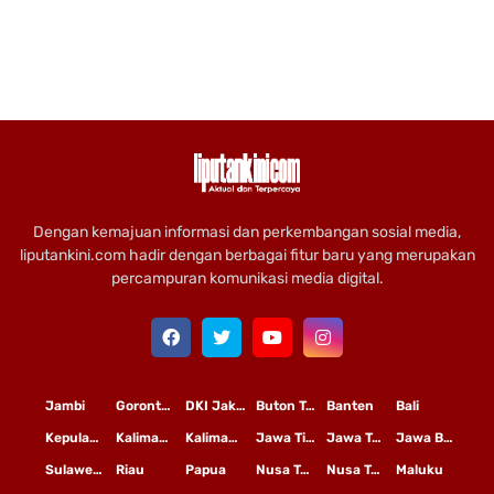
Dengan kemajuan informasi dan perkembangan sosial media,
liputankini.com hadir dengan berbagai fitur baru yang merupakan
percampuran komunikasi media digital.
Jambi
Gorontalo
DKI Jakarta
Buton Tengah
Banten
Bali
Kepulauan Riau
Kalimantan Timur
Kalimantan Tengah
Jawa Timur
Jawa Tengah
Jawa Barat
Sulawesi Selatan
Riau
Papua
Nusa Tenggara Timur
Nusa Tenggara Barat
Maluku