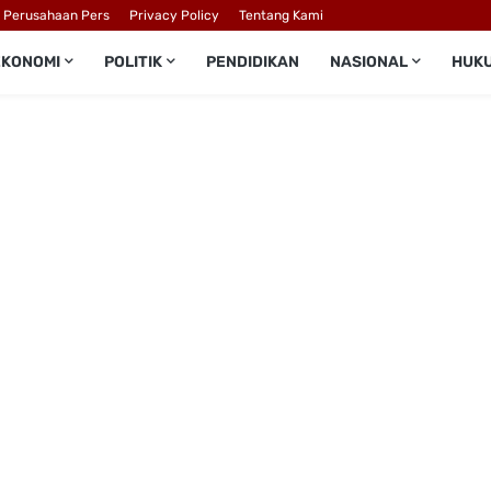
l Perusahaan Pers
Privacy Policy
Tentang Kami
EKONOMI
POLITIK
PENDIDIKAN
NASIONAL
HUK