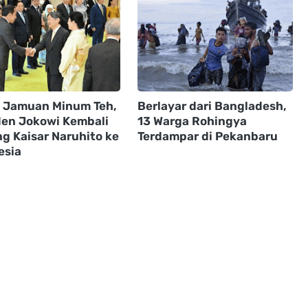
i Jamuan Minum Teh,
Berlayar dari Bangladesh,
den Jokowi Kembali
13 Warga Rohingya
g Kaisar Naruhito ke
Terdampar di Pekanbaru
esia