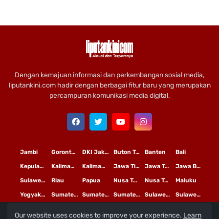
Dengan kemajuan informasi dan perkembangan sosial media,
liputankini.com hadir dengan berbagai fitur baru yang merupakan
percampuran komunikasi media digital.
Jambi
Gorontalo
DKI Jakarta
Buton Tengah
Banten
Bali
Kepulauan Riau
Kalimantan Timur
Kalimantan Tengah
Jawa Timur
Jawa Tengah
Jawa Barat
Sulawesi Selatan
Riau
Papua
Nusa Tenggara Timur
Nusa Tenggara Barat
Maluku
Yogyakarta
Sumatera Utara
Sumatera Selatan
Sumatera Barat
Sulawesi Utara
Sulawesi Tengah
Our website uses cookies to improve your experience.
Learn