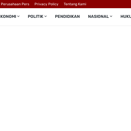
l Perusahaan Pers
Privacy Policy
Tentang Kami
EKONOMI
POLITIK
PENDIDIKAN
NASIONAL
HUK