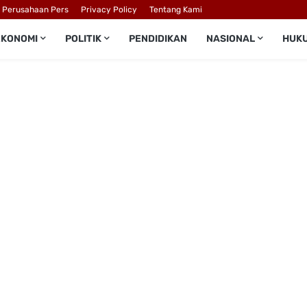
l Perusahaan Pers
Privacy Policy
Tentang Kami
EKONOMI
POLITIK
PENDIDIKAN
NASIONAL
HUK