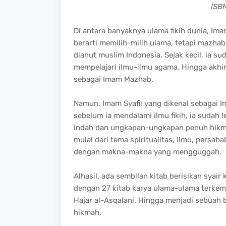
ISB
Di antara banyaknya ulama fikih dunia, Ima
berarti memilih-milih ulama, tetapi mazha
dianut muslim Indonesia. Sejak kecil, ia
mempelajari ilmu-ilmu agama. Hingga akhi
sebagai Imam Mazhab.
Namun, Imam Syafii yang dikenal sebagai I
sebelum ia mendalami ilmu fikih, ia sudah l
indah dan ungkapan-ungkapan penuh hikmah
mulai dari tema spiritualitas, ilmu, persah
dengan makna-makna yang mengguggah.
Alhasil, ada sembilan kitab berisikan syair
dengan 27 kitab karya ulama-ulama terkemu
Hajar al-Asqalani. Hingga menjadi sebuah
hikmah.