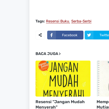
Tags:
Resensi Buku
Serba-Serbi
Facebook
Twitte
BACA JUGA
Resensi "Jangan Mudah
Mempe
Menyerah"
Mutia