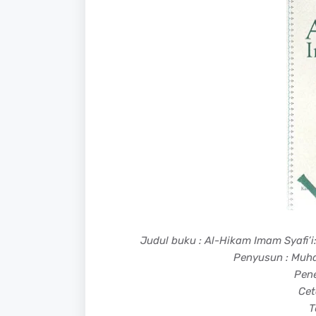
Judul buku : Al-Hikam Imam Syafi’
Penyusun : Muh
Pene
Cet
T