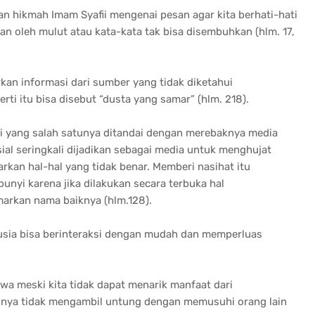
an hikmah Imam Syafii mengenai pesan agar kita berhati-hati
an oleh mulut atau kata-kata tak bisa disembuhkan (hlm. 17,
an informasi dari sumber yang tidak diketahui
perti itu bisa disebut “dusta yang samar” (hlm. 218).
si yang salah satunya ditandai dengan merebaknya media
sial seringkali dijadikan sebagai media untuk menghujat
kan hal-hal yang tidak benar. Memberi nasihat itu
nyi karena jika dilakukan secara terbuka hal
rkan nama baiknya (hlm.128).
nusia bisa berinteraksi dengan mudah dan memperluas
wa meski kita tidak dapat menarik manfaat dari
tinya tidak mengambil untung dengan memusuhi orang lain