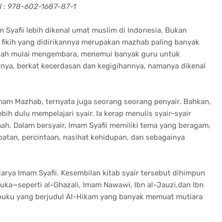
N : 978-602-1687-87-1
m Syafii lebih dikenal umat muslim di Indonesia. Bukan
b fikih yang didirikannya merupakan mazhab paling banyak
 sudah mulai mengembara, menemui banyak guru untuk
rnya, berkat kecerdasan dan kegigihannya, namanya dikenal
mam Mazhab, ternyata juga seorang seorang penyair. Bahkan,
ebih dulu mempelajari syair. Ia kerap menulis syair-syair
. Dalam bersyair, Imam Syafii memiliki tema yang beragam,
abatan, percintaan, nasihat kehidupan, dan sebagainya
 karya Imam Syafii. Kesembilan kitab syair tersebut dihimpun
ka—seperti al-Ghazali, Imam Nawawi, Ibn al-Jauzi,dan Ibn
 buku yang berjudul Al-Hikam yang banyak memuat mutiara