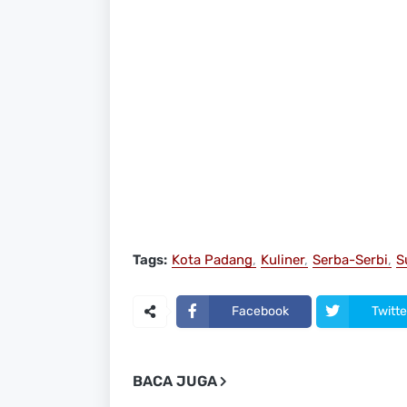
Tags:
Kota Padang
Kuliner
Serba-Serbi
S
Facebook
Twitte
BACA JUGA