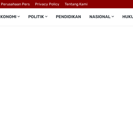
l Perusahaan Pers
Privacy Policy
Tentang Kami
EKONOMI
POLITIK
PENDIDIKAN
NASIONAL
HUK