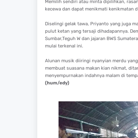
Memilih sendiri atau minta dipilihkan, ras
kecewa dan dapat menikmati kenikmatan du
Diselingi gelak tawa, Priyanto yang juga m
pulut ketan yang tersaji dihadapannya. Dem
Sumbar,Teguh W dan jajaran BWS Sumatera
mulai terkenal ini.
Alunan musik diiringi nyanyian merdu yan
membuat suasana makan kian nikmat, ditam
menyempurnakan indahnya malam di tempa
(hum/edy)