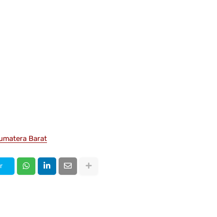
umatera Barat
r