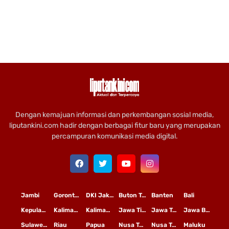
Dengan kemajuan informasi dan perkembangan sosial media,
liputankini.com hadir dengan berbagai fitur baru yang merupakan
percampuran komunikasi media digital.
Jambi
Gorontalo
DKI Jakarta
Buton Tengah
Banten
Bali
Kepulauan Riau
Kalimantan Timur
Kalimantan Tengah
Jawa Timur
Jawa Tengah
Jawa Barat
Sulawesi Selatan
Riau
Papua
Nusa Tenggara Timur
Nusa Tenggara Barat
Maluku