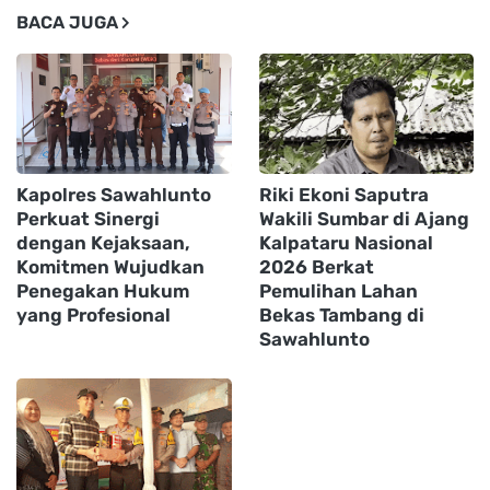
BACA JUGA
Kapolres Sawahlunto
Riki Ekoni Saputra
Perkuat Sinergi
Wakili Sumbar di Ajang
dengan Kejaksaan,
Kalpataru Nasional
Komitmen Wujudkan
2026 Berkat
Penegakan Hukum
Pemulihan Lahan
yang Profesional
Bekas Tambang di
Sawahlunto