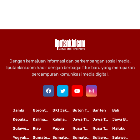
Dengan kemajuan informasi dan perkembangan sosial media,
liputankini.com hadir dengan berbagai fitur baru yang merupakan
percampuran komunikasi media digital.
Jambi
Gorontalo
DKI Jakarta
Buton Tengah
Banten
Bali
Kepulauan Riau
Kalimantan Timur
Kalimantan Tengah
Jawa Timur
Jawa Tengah
Jawa Barat
Sulawesi Selatan
Riau
Papua
Nusa Tenggara Timur
Nusa Tenggara Barat
Maluku
Yogyakarta
Sumatera Utara
Sumatera Selatan
Sumatera Barat
Sulawesi Utara
Sulawesi Tengah