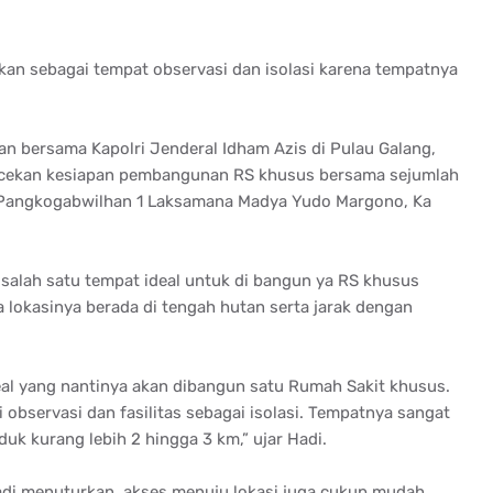
akan sebagai tempat observasi dan isolasi karena tempatnya
an bersama Kapolri Jenderal Idham Azis di Pulau Galang,
ecekan kesiapan pembangunan RS khusus bersama sejumlah
 Pangkogabwilhan 1 Laksamana Madya Yudo Margono, Ka
alah satu tempat ideal untuk di bangun ya RS khusus
na lokasinya berada di tengah hutan serta jarak dengan
eal yang nantinya akan dibangun satu Rumah Sakit khusus.
i observasi dan fasilitas sebagai isolasi. Tempatnya sangat
uk kurang lebih 2 hingga 3 km,” ujar Hadi.
 Hadi menuturkan, akses menuju lokasi juga cukup mudah.