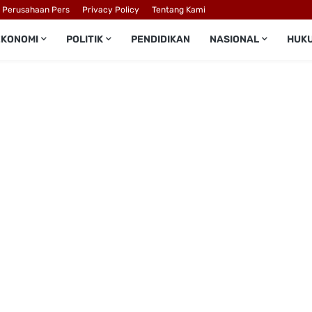
l Perusahaan Pers
Privacy Policy
Tentang Kami
EKONOMI
POLITIK
PENDIDIKAN
NASIONAL
HUK