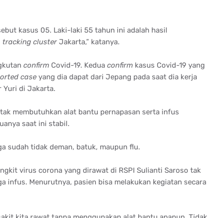
but kasus 05. Laki-laki 55 tahun ini adalah hasil
i
tracking cluster
Jakarta,” katanya.
ngkutan
confirm
Covid-19. Kedua
confirm
kasus Covid-19 yang
orted case
yang dia dapat dari Jepang pada saat dia kerja
 Yuri di Jakarta.
 tak membutuhkan alat bantu pernapasan serta infus
anya saat ini stabil.
a sudah tidak deman, batuk, maupun flu.
gkit virus corona yang dirawat di RSPI Sulianti Saroso tak
a infus. Menurutnya, pasien bisa melakukan kegiatan secara
akit kita rawat tanpa menggunakan alat bantu apapun. Tidak