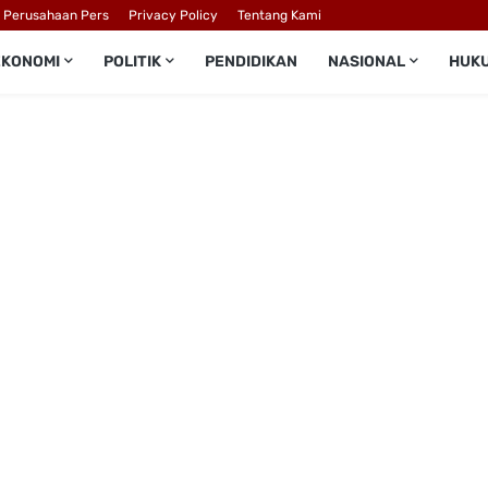
l Perusahaan Pers
Privacy Policy
Tentang Kami
EKONOMI
POLITIK
PENDIDIKAN
NASIONAL
HUK