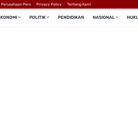
l Perusahaan Pers
Privacy Policy
Tentang Kami
EKONOMI
POLITIK
PENDIDIKAN
NASIONAL
HUK