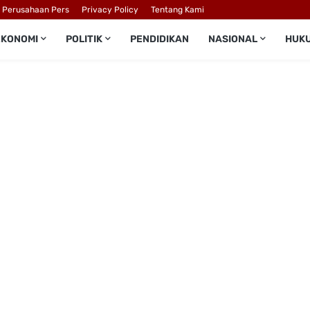
l Perusahaan Pers
Privacy Policy
Tentang Kami
EKONOMI
POLITIK
PENDIDIKAN
NASIONAL
HUK