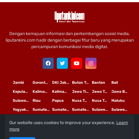
Dengan kemajuan informasi dan perkembangan sosial media,
liputankini.com hadir dengan berbagai fitur baru yang merupakan
percampuran komunikasi media digital.
Jambi
Gorontalo
DKI Jakarta
Buton Tengah
Banten
Bali
Kepulauan Riau
Kalimantan Timur
Kalimantan Tengah
Jawa Timur
Jawa Tengah
Jawa Barat
Sulawesi Selatan
Riau
Papua
Nusa Tenggara Timur
Nusa Tenggara Barat
Maluku
Yogyakarta
Sumatera Utara
Sumatera Selatan
Sumatera Barat
Sulawesi Utara
Sulawesi Tengah
Our website uses cookies to improve your experience.
Learn
L
©
Copyright
2020 PT
iputan Kini Mediatama
more
Redaksi
Pedoman Media Siber
Terms and Conditions