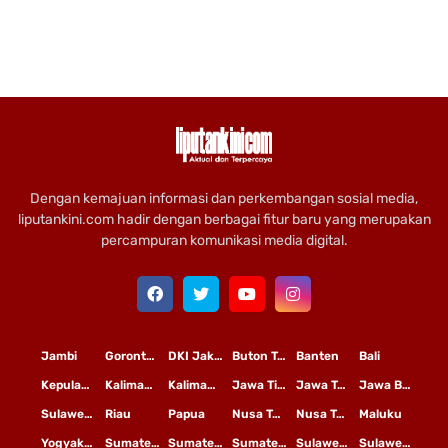
Dengan kemajuan informasi dan perkembangan sosial media,
liputankini.com hadir dengan berbagai fitur baru yang merupakan
percampuran komunikasi media digital.
Jambi
Gorontalo
DKI Jakarta
Buton Tengah
Banten
Bali
Kepulauan Riau
Kalimantan Timur
Kalimantan Tengah
Jawa Timur
Jawa Tengah
Jawa Barat
Sulawesi Selatan
Riau
Papua
Nusa Tenggara Timur
Nusa Tenggara Barat
Maluku
Yogyakarta
Sumatera Utara
Sumatera Selatan
Sumatera Barat
Sulawesi Utara
Sulawesi Tengah