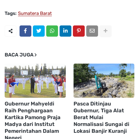
Tags:
Sumatera Barat
BACA JUGA
Gubernur Mahyeldi
Pasca Ditinjau
Raih Penghargaan
Gubernur, Tiga Alat
Kartika Pamong Praja
Berat Mulai
Madya dari Institut
Normalisasi Sungai di
Pemerintahan Dalam
Lokasi Banjir Kuranji
Negeri