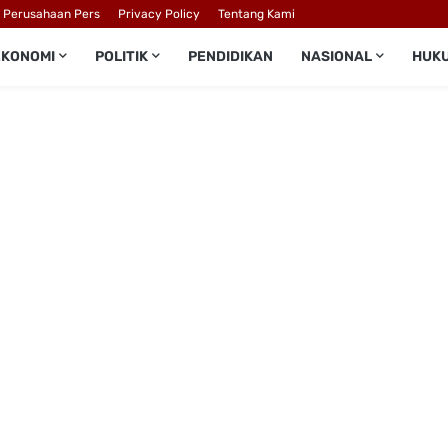
l Perusahaan Pers
Privacy Policy
Tentang Kami
EKONOMI
POLITIK
PENDIDIKAN
NASIONAL
HUK