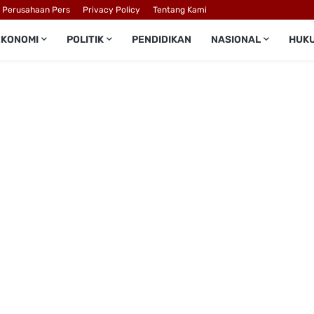
l Perusahaan Pers
Privacy Policy
Tentang Kami
EKONOMI
POLITIK
PENDIDIKAN
NASIONAL
HUK