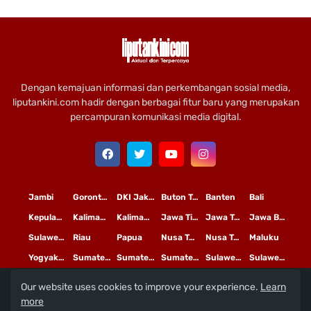
Dengan kemajuan informasi dan perkembangan sosial media,
liputankini.com hadir dengan berbagai fitur baru yang merupakan
percampuran komunikasi media digital.
Jambi
Gorontalo
DKI Jakarta
Buton Tengah
Banten
Bali
Kepulauan Riau
Kalimantan Timur
Kalimantan Tengah
Jawa Timur
Jawa Tengah
Jawa Barat
Sulawesi Selatan
Riau
Papua
Nusa Tenggara Timur
Nusa Tenggara Barat
Maluku
Yogyakarta
Sumatera Utara
Sumatera Selatan
Sumatera Barat
Sulawesi Utara
Sulawesi Tengah
Our website uses cookies to improve your experience.
Learn
L
©
Copyright
2020 PT
iputan Kini Mediatama
more