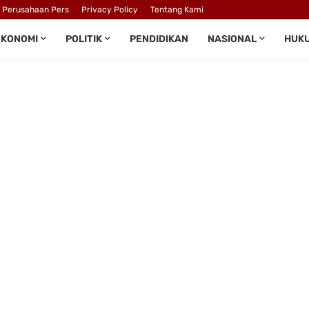
l Perusahaan Pers
Privacy Policy
Tentang Kami
EKONOMI
POLITIK
PENDIDIKAN
NASIONAL
HUK