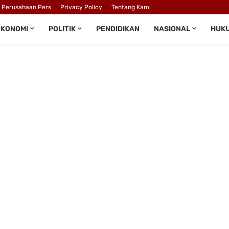
l Perusahaan Pers
Privacy Policy
Tentang Kami
EKONOMI
POLITIK
PENDIDIKAN
NASIONAL
HUK