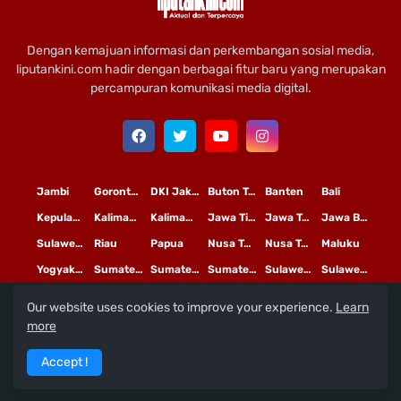
Dengan kemajuan informasi dan perkembangan sosial media,
liputankini.com hadir dengan berbagai fitur baru yang merupakan
percampuran komunikasi media digital.
Jambi
Gorontalo
DKI Jakarta
Buton Tengah
Banten
Bali
Kepulauan Riau
Kalimantan Timur
Kalimantan Tengah
Jawa Timur
Jawa Tengah
Jawa Barat
Sulawesi Selatan
Riau
Papua
Nusa Tenggara Timur
Nusa Tenggara Barat
Maluku
Yogyakarta
Sumatera Utara
Sumatera Selatan
Sumatera Barat
Sulawesi Utara
Sulawesi Tengah
Our website uses cookies to improve your experience.
Learn
L
©
Copyright
2020 PT
iputan Kini Mediatama
more
Redaksi
Pedoman Media Siber
Terms and Conditions
Accept !
Privacy Policy
Tentang Kami