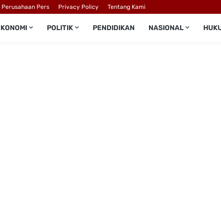
l Perusahaan Pers
Privacy Policy
Tentang Kami
EKONOMI
POLITIK
PENDIDIKAN
NASIONAL
HUK