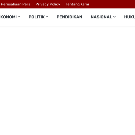
l Perusahaan Pers
Privacy Policy
Tentang Kami
EKONOMI
POLITIK
PENDIDIKAN
NASIONAL
HUK