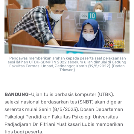
Pengawas memberikan arahan kepada peserta saat pelaksanaan
sesi latihan UTBK-SBMPTN 2022 sebelum ujian dimulai di Gedung
Fakultas Farmasi Unpad, Jatinangor, Kamis (19/5/2022). (Dadan
Triawan)
BANDUNG
-Ujian tulis berbasis komputer (UTBK),
seleksi nasional berdasarkan tes (SNBT) akan digelar
serentak mulai Senin (8/5/2023). Dosen Departemen
Psikologi Pendidikan Fakultas Psikologi Universitas
Padjadjaran Dr. Fitriani Yustikasari Lubis memberikan
tips bagi peserta.