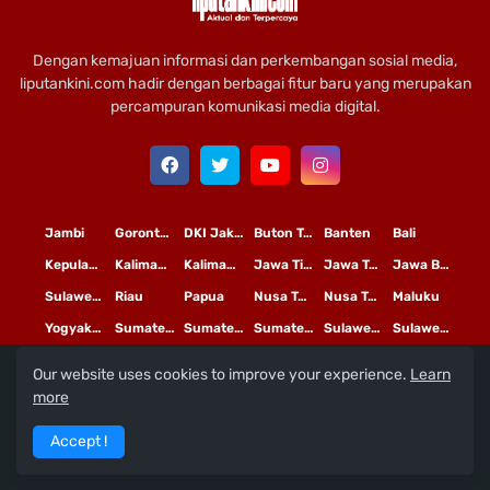
Dengan kemajuan informasi dan perkembangan sosial media,
liputankini.com hadir dengan berbagai fitur baru yang merupakan
percampuran komunikasi media digital.
Jambi
Gorontalo
DKI Jakarta
Buton Tengah
Banten
Bali
Kepulauan Riau
Kalimantan Timur
Kalimantan Tengah
Jawa Timur
Jawa Tengah
Jawa Barat
Sulawesi Selatan
Riau
Papua
Nusa Tenggara Timur
Nusa Tenggara Barat
Maluku
Yogyakarta
Sumatera Utara
Sumatera Selatan
Sumatera Barat
Sulawesi Utara
Sulawesi Tengah
Our website uses cookies to improve your experience.
Learn
L
©
Copyright
2020 PT
iputan Kini Mediatama
more
Redaksi
Pedoman Media Siber
Terms and Conditions
Accept !
Privacy Policy
Tentang Kami